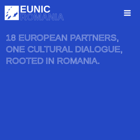
Skip
Skip
Skip
to
to
to
Content
navigation
content
18 EUROPEAN PARTNERS,
ONE CULTURAL DIALOGUE,
ROOTED IN ROMANIA.