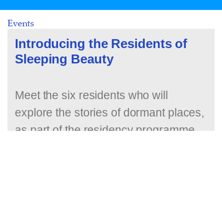
Events
Introducing the Residents of
Sleeping Beauty
Meet the six residents who will
explore the stories of dormant places,
as part of the residency programme
SLEEPING BEAUTIES, developed by
EUNIC Romania.
Continue Reading
Introducing the Residents of Sleeping
Beauty
Read More »