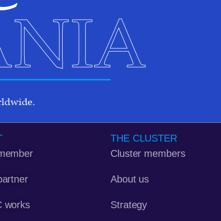
NIA
rldwide.
T
THE CLUSTER
member
Cluster members
artner
About us
 works
Strategy