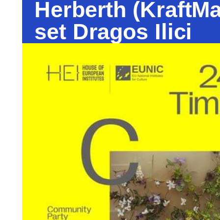
Herberth (KraftMa
set Dragos Ilici