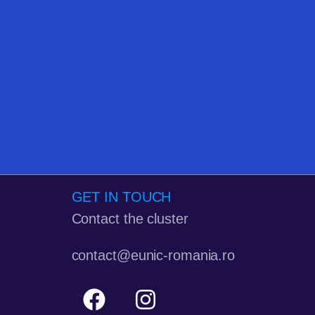
GET IN TOUCH
Contact the cluster
contact@eunic-romania.ro
F
I
a
n