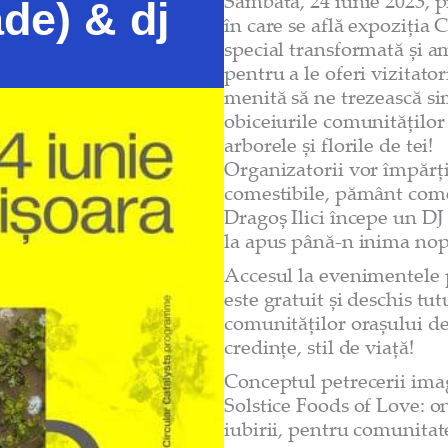
Sâmbătă, 24 iunie 2023, p
de) & dj
în care se află expoziția C
special transformată și 
pentru a le oferi vizitato
menită să ne trezească sim
obiceiurile comunităților 
arborele și florile de tei!
Organizatorii vor împărți
comestibile, pământ comest
Dragoș Ilici începe un DJ 
la apus până-n inima nopț
Accesul la evenimentele 
este gratuit și deschis tu
comunităților orașului deo
credințe, stil de viață!
Conceptul petrecerii im
Solstice Foods of Love: 
iubirii, pentru comunitat