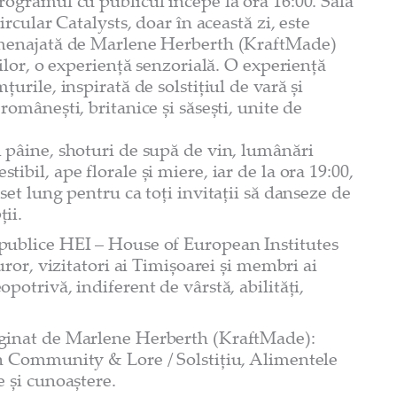
rogramul cu publicul începe la ora 16:00. Sala
ircular Catalysts, doar în această zi, este
amenajată de Marlene Herberth (KraftMade)
rilor, o experiență senzorială. O experiență
țurile, inspirată de solstițiul de vară și
românești, britanice și săsești, unite de
 pâine, shoturi de supă de vin, lumânări
ibil, ape florale și miere, iar de la ora 19:00,
set lung pentru ca toți invitații să danseze de
ii.
publice HEI – House of European Institutes
turor, vizitatori ai Timișoarei și membri ai
potrivă, indiferent de vârstă, abilități,
aginat de Marlene Herberth (KraftMade):
on Community & Lore / Solstițiu, Alimentele
e și cunoaștere.