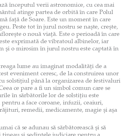
ază începutul verii astronomice, cu cea mai
ântul atinge partea de orbită în care Polul
mă față de Soare. Este un moment în care
geu. Peste tot în jurul nostru se naște, crește,
nflorește o nouă viață. Este o perioadă în care
 este exprimată de vibratoul albinelor, iar
m și o mirosim în jurul nostru este captată în
ntreaga lume au imaginat modalități de a
acest eveniment ceresc, de la construirea unor
cu solstițiul până la organizarea de festivaluri
i. Ceea ce pare a fi un simbol comun care se
ile în sărbătorile lor de solstițiu este
i pentru a face coroane, infuzii, ceaiuri,
răjituri, remedii, medicamente, magie și așa
numai că se adunau să sărbătorească și să
i țineau și ședințele judiciare pentru a