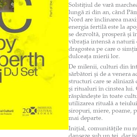
Solstițiul de vară marche
lungă zi din an, când Păm
Nord are înclinarea maxi
energia fertilă este la apo
se dezvoltă, prosperă și î
vibrația intensă a naturii
dragostea pe care o simți
dulceața mierii lor.
De milenii, culturi din î
sărbători și de a venera 
structuri care se aliniază 
și ritualuri în cinstea lu
răspândește în toate cultur
utilizarea rituală a teiulu
siropuri, miere, poame, p
mai departe.
Inițial, comunitățile nu 
danseze sub un tei, dar îș