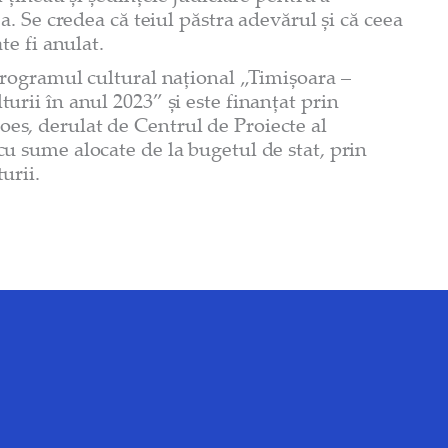
ea. Se credea că teiul păstra adevărul și că ceea
te fi anulat.
Programul cultural național „Timișoara –
urii în anul 2023” și este finanțat prin
s, derulat de Centrul de Proiecte al
u sume alocate de la bugetul de stat, prin
urii.