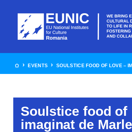
Skip
to
content
EVENTS
SOULSTICE FOOD OF LOVE – I
Soulstice food of 
imaginat de Marl