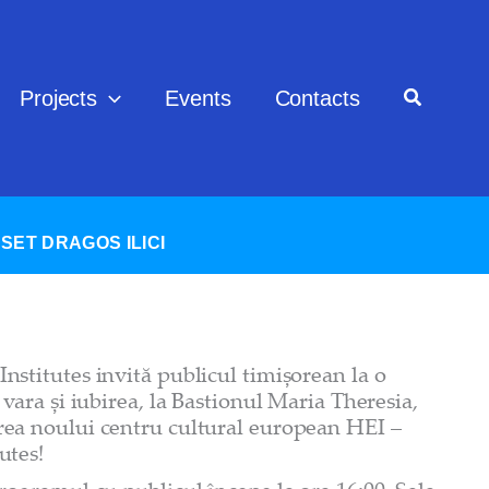
Projects
Events
Contacts
SET DRAGOS ILICI
stitutes invită publicul timișorean la o
vara și iubirea, la Bastionul Maria Theresia,
ea noului centru cultural european HEI –
utes!